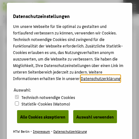
Datenschutzeinstellungen
Bachelor
INTERNATIONALER STUDIENGANG MEDIENINFORMATIK
Menu
Um unsere Webseite für Sie optimal zu gestalten und
fortlaufend verbessern zu können, verwenden wir Cookies.
THEMEN
Showtime
Technisch notwendige Cookies sind zwingend für die
Funktionalität der Webseite erforderlich. Zusätzliche Statistik-
STUDIUM
Cookies erlauben es uns, das Nutzungsverhalten anonym
Am Ende des Semesters werden die Praxisprojekte aus
BEWERBUNG
auszuwerten, um die Webseite zu verbessern. Sie haben die
dem IMI-Bachelor und dem IMI-Master in einem
Möglichkeit, Ihre Datenschutzeinstellungen über einen Link im
PERSONEN
gemeinsamen Event präsentiert - der IMI Showtime! -
unteren Seitenbereich jederzeit zu ändern. Weitere
alle Informationen hierzu befinden sich auf der
Informationen erhalten Sie in unserer
Datenschutzerklärung
.
SHOWTIME
Showtime-Webseite:
https://showtime.f4.htw-berlin.de/
Auswahl:
Technisch notwendige Cookies
ZENTRALE SEITEN
Statistik-Cookies (Matomo)
PORTALE
Alle Cookies akzeptieren
Auswahl verwenden
BERATUNG & SERVICE
ZENTRALEINRICHTUNGEN
HTW Berlin -
Impressum
-
Datenschutzerklärung