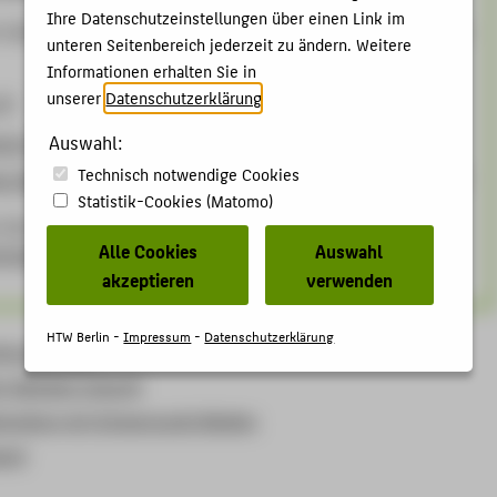
Ihre Datenschutzeinstellungen über einen Link im
viele IMI-spezifische Fragen finden Sie im IMI-FAQ sowie im
unteren Seitenbereich jederzeit zu ändern. Weitere
Informationen erhalten Sie in
unserer
Datenschutzerklärung
.
Auswahl:
ich Internationale Medieninformatik
Technisch notwendige Cookies
her Bereich (insbesondere Informationen für Erstsemester)
Statistik-Cookies (Matomo)
 Sie die den regelmässig aktualisierten
FAQ für Studierende
Alle Cookies
Auswahl
hulseite.
akzeptieren
verwenden
HTW Berlin -
Impressum
-
Datenschutzerklärung
nformationen
 digitalen Zukunft
studium mit Schwerpunkt Medien
land