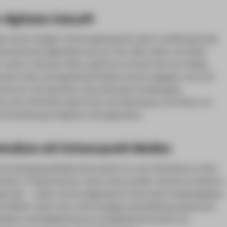
 digitalen Zukunft
en einem stetigen Technologiewandel. Waren multifunktionale
lumfassende Digitalisierung von Text, Bild, Audio und Video
Jahren visionäre Ideen, gehören sie heute fest zum Alltag.
mantic Web
und
Augmented Reality
warten dagegen noch auf
rchbruch. Der
Bachelor
Internationaler Studiengang
 an der HTW Berlin gibt Ihnen das Rüstzeug an die Hand, um
 Entwicklung erfolgreich mitzugestalten.
studium mit Schwerpunkt Medien
le Studiengang Medieninformatik ist an der HTW Berlin im Kern
tudium. Programmieren macht einen großen Teil Ihres Studiums
egt aber – anders als bei allgemeinen Informatik-Studiengängen
len Medien. Nach einer Informatikgrundausbildung bekommen
inblick in die Medientheorie und Medienwirtschaft und