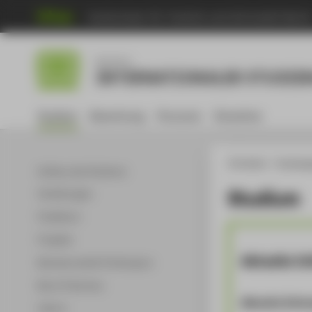
Hochschule für Technik und Wirtschaft Berli
Bachelor
INTERNATIONALER STUDIE
Studium
Bewerbung
Personen
Showtime
HTW Berlin
Studieng
Aufbau des Studiums
Studium
Vertiefungen
Praktikum
Projekte
Aktuelle I
Bachelorarbeit & Kolloqium
Beruf & Karriere
Aktuelle Infor
Labore