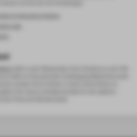
ch danach auf eine der drei Vertiefungen:
logy & Interactive Systems
,
uting
oder
logy
.
and
ktikum
zählt zu den Höhepunkten Ihres Studiums an der HTW
sonst heißt es Internationaler Studiengang Medieninformatik.
ochen wenden Sie Ihr Wissen in einem Unternehmen im
ergeben Sich daraus wichtige Kontakte für den späteren
nd das Thema der
Bachelor
arbeit.