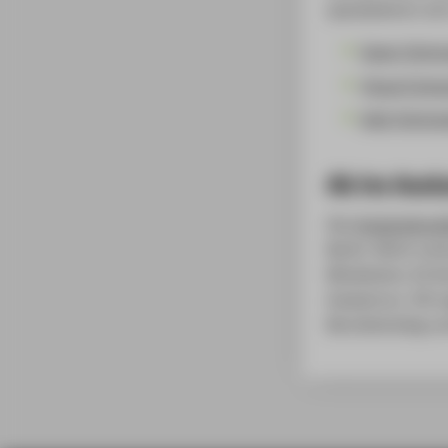
spezialisieren si
Game Techno
Visual Comp
Web Techno
Ab ins Ausl
Das
Auslandspra
Berlin. Nicht um
Mindestens 16 W
Ausland an. Oft 
Berufseinstieg u