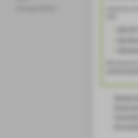
Antworten auf 
Ordnungen & Module
Wiki:
IMI-FAQ
Wiki-Bere
öffentlic
Bitte beachten
auf der Hochsc
Aktuelle I
Sprache der
Informatik
Ab ins Aus