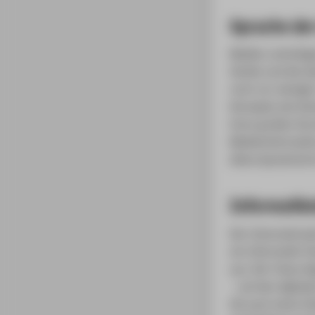
Sprache der
Medien unterlieg
Geräte und die al
noch vor wenigen 
Konzepte wie
Se
ihren großen Du
Medieninformatik
diese dynamische
Informatik
Der Internationa
ein Informatik-S
aus. Der Fokus li
– auf den digita
Sie auch einen E