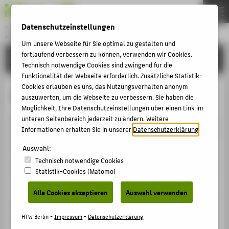
Datenschutzeinstellungen
Bachelor
INTERNATIONALER STUDIENGANG MEDIENINFORMATIK
Menu
Um unsere Webseite für Sie optimal zu gestalten und
fortlaufend verbessern zu können, verwenden wir Cookies.
STUDIUM
THEMEN
Technisch notwendige Cookies sind zwingend für die
Funktionalität der Webseite erforderlich. Zusätzliche Statistik-
STUDIUM
Cookies erlauben es uns, das Nutzungsverhalten anonym
Virtuelle Maschinen
BEWERBUNG
auszuwerten, um die Webseite zu verbessern. Sie haben die
Möglichkeit, Ihre Datenschutzeinstellungen über einen Link im
PERSONEN
unteren Seitenbereich jederzeit zu ändern. Weitere
Die Laboringenieure des Studiengangs IMI stellen Ihnen
Informationen erhalten Sie in unserer
Datenschutzerklärung
.
SHOWTIME
für studentische Projekte auf
Antrag
virtuelle Maschinen
(Betriebssystem Debian) zur Verfügung, die von Ihnen
Auswahl:
selbst weiter konfiguriert werden. Bitte beachten Sie,
Technisch notwendige Cookies
ZENTRALE SEITEN
dass ein Dozent (Professor, LkbA oder Lehrbeauftragter)
Statistik-Cookies (Matomo)
PORTALE
als verantwortliche Lehrkraft den Antrag ebenfalls
Alle Cookies akzeptieren
Auswahl verwenden
unterschreiben muss. Bitte beachten Sie, das Sie für die
BERATUNG & SERVICE
IT-Sicherheit Ihres Servers selbst verantwortlich sind.
ZENTRALEINRICHTUNGEN
HTW Berlin -
Impressum
-
Datenschutzerklärung
Bei schwerwiegenden Sicherheitsproblemen wird Ihr