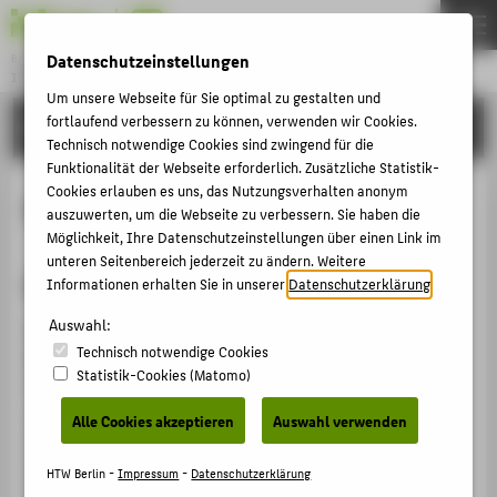
Datenschutzeinstellungen
Bachelor
INTERNATIONALER STUDIENGANG MEDIENINFORMATIK
Menu
Um unsere Webseite für Sie optimal zu gestalten und
fortlaufend verbessern zu können, verwenden wir Cookies.
STUDIUM
THEMEN
Technisch notwendige Cookies sind zwingend für die
STUDIUM
Funktionalität der Webseite erforderlich. Zusätzliche Statistik-
Cookies erlauben es uns, das Nutzungsverhalten anonym
Beruf & Karriere
BEWERBUNG
auszuwerten, um die Webseite zu verbessern. Sie haben die
Möglichkeit, Ihre Datenschutzeinstellungen über einen Link im
PERSONEN
unteren Seitenbereich jederzeit zu ändern. Weitere
Ein Abschluss, viele Chancen
SHOWTIME
Informationen erhalten Sie in unserer
Datenschutzerklärung
.
Auswahl:
Nach dem Abschluss des Studiums können Sie als
ZENTRALE SEITEN
Technisch notwendige Cookies
Medieninformatiker
bzw.
-informatikerin integrative
Statistik-Cookies (Matomo)
Projekte im Bereich Kommunikation und neue Medien
PORTALE
realisieren und leiten. Dabei hilft Ihnen nicht nur Ihr
Alle Cookies akzeptieren
Auswahl verwenden
BERATUNG & SERVICE
Informatikwissen, sondern auch Ihre Fähigkeit,
ZENTRALEINRICHTUNGEN
betriebswirtschaftliche Zusammenhänge zu erkennen.
HTW Berlin -
Impressum
-
Datenschutzerklärung
Als mögliche Einsatzbereiche kommen in Frage: