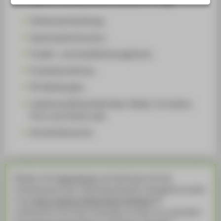
Softwareentwicklung,
Systemadministration,
Projekt- und Qualitätsmanagement,
Produktionsfirmen,
PR-Abteilungen,
medienschaffende Betrieben (Radio, Fernsehen,
Print und Online) oder
die Werbebranche.
Übrigens: Der
Career Service
unterstützt gerne bei der
Vorbereitung auf den Jobeinstieg. Aktuelle Jobangebote werden
in der
Online-Jobbörse Stellenticket HTW Berlin
veröffentlicht. Eher daran interessiert, ein Start-up zu gründen?