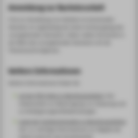
Anmeldung zur Bachelorarbeit
Frist zur Anmeldung von Arbeiten im kommenden
Semester ist regelmässig der letzte Vorlesungstag des
vorangehenden Semesters. Daher sollten Sie bereits in
der Mitte des vorangehenden Semesters mit der
Themensuche beginnen.
Weitere Informationen
Weitere Informationen finden Sie
auf der HTW-Seite zu Abschlussarbeiten
: hier
insbesondere zur Beantragung, zur Zulassung und
zu Verlängerungen/Wiederholungen
sowie der Fachbereichsseite zu Abschlussarbeiten
:
hier v.a. wichtige Informationen zur Abgabe der
Arbeit sowie für den Krankheitsfall