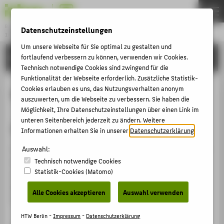
Bachelor
Datenschutzeinstellungen
INTERNATIONALER STUDIENGANG MEDIENINFORMATIK
Menu
Um unsere Webseite für Sie optimal zu gestalten und
STUDIUM
fortlaufend verbessern zu können, verwenden wir Cookies.
THEMEN
Technisch notwendige Cookies sind zwingend für die
STUDIUM
Funktionalität der Webseite erforderlich. Zusätzliche Statistik-
Cookies erlauben es uns, das Nutzungsverhalten anonym
Bachelorarbeit & Kolloqium
BEWERBUNG
auszuwerten, um die Webseite zu verbessern. Sie haben die
Möglichkeit, Ihre Datenschutzeinstellungen über einen Link im
PERSONEN
unteren Seitenbereich jederzeit zu ändern. Weitere
Ihre Abschlussarbeit
SHOWTIME
Informationen erhalten Sie in unserer
Datenschutzerklärung
.
In der Bachelorarbeit beschäftigen Sie sich intensiv mit
Auswahl:
ZENTRALE SEITEN
einem Thema Ihrer Wahl und bearbeiten es aus einer
Technisch notwendige Cookies
Statistik-Cookies (Matomo)
wissenschaftlichen Perspektive. Die Bachelorarbeit
PORTALE
bildet gemeinsam mit dem Kolloqium den Abschluss
BERATUNG & SERVICE
Alle Cookies akzeptieren
Auswahl verwenden
Ihres Studiums.
ZENTRALEINRICHTUNGEN
HTW Berlin -
Impressum
-
Datenschutzerklärung