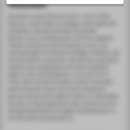
Themenwahl
Sie können sowohl Thema als auch 1. und 2. Prüfer
(Betreuer_innen) selbst vorschlagen. Hierzu gehen Sie
am Besten in die Sprechstunden potentieller
Betreuer_innen und besprechen mit ihnen mögliche
Themen. Sie können auch Professoren_innen und
Lehrbeauftragte auf Themenvorschläge in Gebieten, die
Sie interessieren, ansprechen. Wir betreuen auch gerne
Arbeiten, die in Kooperation mit Firmen entstehen.
Dabei ist i.d.R. der/die Betreuer_in aus der Firma 2.
Prüfer. Wenn Sie einen Kontakt zu einer Firma haben,
gehen Sie bei der Suche nach einem Erstbetreuer
genauso wie bei einem eigenen Thema vor. Bitte klären
Sie auch vor Beantragung der Arbeit, ob die Firma auf
Geheimhaltung besteht und ggfs. der/die Betreuer_in
der HTW damit einverstanden ist.