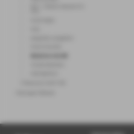
WSL 2 - Windows Subsystem for
Linux
Unreal Engine
Unity
postgreSQL und pgAdmin
Oracle Virtual Box
GitLab Server des HRZ
Virtuelle Maschinen
Laboringenieure
E-Klausuren in WH C 350
Ordnungen & Module