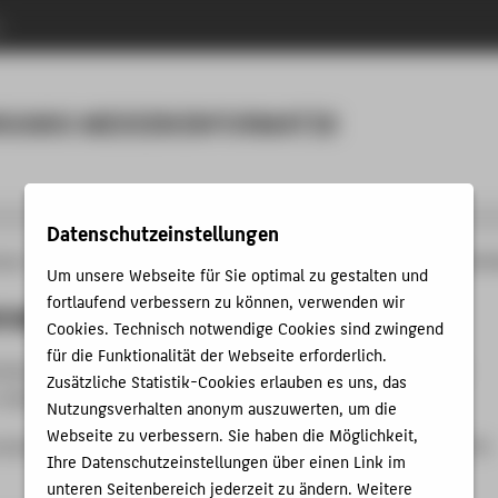
n
Menu
NGANG MEDIENINFORMATIK
Datenschutzeinstellungen
änge
Internationale Medieninformatik
Studium
Labore
Hinweise
GitLab Se
Um unsere Webseite für Sie optimal zu gestalten und
fortlaufend verbessern zu können, verwenden wir
rver des HRZ
Cookies. Technisch notwendige Cookies sind zwingend
für die Funktionalität der Webseite erforderlich.
henzentrum stellt Ihnen unter
gitlab.rz.htw-berlin.de
einen
Zusätzliche Statistik-Cookies erlauben es uns, das
 Verfügung.
Nutzungsverhalten anonym auszuwerten, um die
Webseite zu verbessern. Sie haben die Möglichkeit,
rwenden Sie Ihren HRZ Benutzernamen (z.B. s0123456) und ihr
Ihre Datenschutzeinstellungen über einen Link im
unteren Seitenbereich jederzeit zu ändern. Weitere