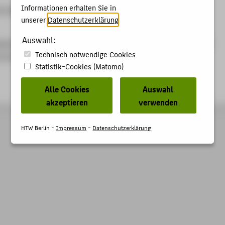
Informationen erhalten Sie in
e immer die aktuellen Hinweise auf der Anmeldeseite des
unserer
Datenschutzerklärung
.
Auswahl:
ezentralen git Repositories zu Ihrer eigenen Sicherheit immer
Technisch notwendige Cookies
 auf dem GitLab Server.
Statistik-Cookies (Matomo)
Alle Cookies
Auswahl
akzeptieren
verwenden
HTW Berlin -
Impressum
-
Datenschutzerklärung