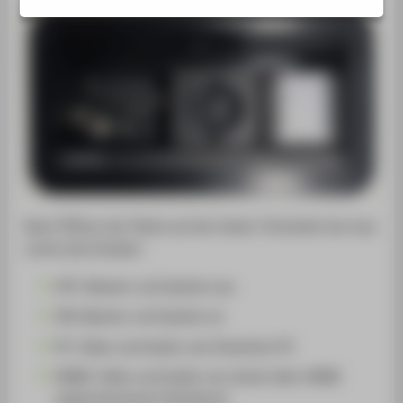
Nach Öffnen der Platte auf der linken Tischseite hat man
rechts die Schalter:
OFF: Beamer und System aus
ON: Beamer und System an
PC: Video und Audio vom Dozenten PC
HDMI: Video und Audio von einem über HDMI
angeschlossenen Notebook