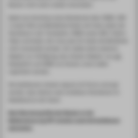
Beamer nicht sofort wieder einschalten.
Kabel zum Anschluss eines Notebooks über HDMI, USB-
C sowie VGA und Miniklinke finden sich links neben der
Steckdose in der Tischplatte. HDMI sowie USB-C liefern
Video und Audio, hier muss also für Audio die Miniklinke
nicht verwendet werden. Wir stellen keine weiteren
Adapter zur Verfügung, also müssen Adapter von
z.B.
DisplayPort auf HDMI von Dozent_innen selber
organisiert werden.
Die Audioboxen müssen separat mit Strom versorgt
werden, dazu dienen zwei schaltbare Steckdosen im
Kabelkanal an der Wand.
Nach Benutzung bitte den Beamer an der
Mediensteuerung OFF schalten sowie die Audioboxen
abschalten.