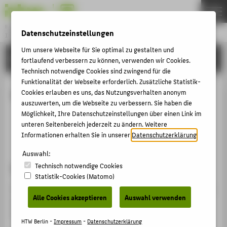
Bachelor
Datenschutzeinstellungen
INTERNATIONALER STUDIENGANG MEDIENINFORMATIK
Menu
Um unsere Webseite für Sie optimal zu gestalten und
STUDIUM
THEMEN
fortlaufend verbessern zu können, verwenden wir Cookies.
Technisch notwendige Cookies sind zwingend für die
STUDIUM
Funktionalität der Webseite erforderlich. Zusätzliche Statistik-
Video und Audio
Cookies erlauben es uns, das Nutzungsverhalten anonym
BEWERBUNG
auszuwerten, um die Webseite zu verbessern. Sie haben die
PERSONEN
Möglichkeit, Ihre Datenschutzeinstellungen über einen Link im
Video und Audio in WH C 576 und 579
unteren Seitenbereich jederzeit zu ändern. Weitere
SHOWTIME
Video und Audio in WH C 537
Informationen erhalten Sie in unserer
Datenschutzerklärung
.
Auswahl:
ZENTRALE SEITEN
Video und Audio in WH C 576 und 579
Technisch notwendige Cookies
Statistik-Cookies (Matomo)
PORTALE
In den Laboren
Game Technology & Interactive Systems
BERATUNG & SERVICE
Alle Cookies akzeptieren
Auswahl verwenden
sowie
Visual Computing
ist am Dozentenplatz eine
ZENTRALEINRICHTUNGEN
Steuerung verbaut:
HTW Berlin -
Impressum
-
Datenschutzerklärung