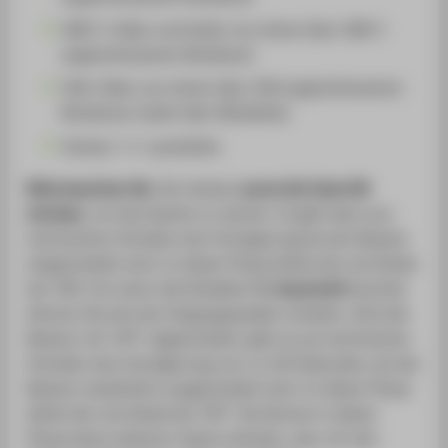
USB-C: Video und Audio von einem über USB-C
angeschlossenen Notebook
VGA: Video von einem über VGA angeschlossenen
Notebook, Audio über Miniklinke
Volume -/+: Lautstärke
Bitte beachten Sie
: Sie müssen
zuerst die Taste ON
drücken
, um das System zu starten. Es gibt dann aus
technischen Gründen eine Verzögerung bis der Beamer
eingeschaltet wird. In dieser Phase blinkt die rote Diode
bei 'ON'. Erst wenn die Diodebei ON
dauerhaft
leuchtet
können Sie eine der Eingangsquellen schalten. Wird der
Beamer mit 'OFF' abgeschaltet, gibt es aus technischen
Gründen eine Verzögerung von ca 120 Sekunden, bis der
Beamer tatsächlich ausgeschaltet wird. In dieser Phase
blinkt die rote Diode bei 'OFF'. Sie können in dieser
Phase keine weiteren Tasten drücken, also z.B. den