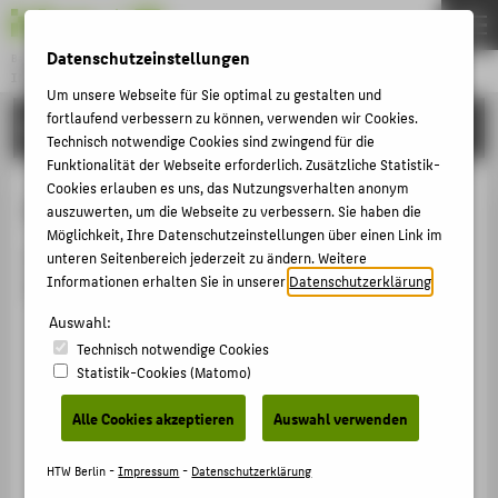
Datenschutzeinstellungen
Bachelor
INTERNATIONALER STUDIENGANG MEDIENINFORMATIK
Menu
Um unsere Webseite für Sie optimal zu gestalten und
fortlaufend verbessern zu können, verwenden wir Cookies.
STUDIUM
THEMEN
Technisch notwendige Cookies sind zwingend für die
Funktionalität der Webseite erforderlich. Zusätzliche Statistik-
STUDIUM
Cookies erlauben es uns, das Nutzungsverhalten anonym
Labore
BEWERBUNG
auszuwerten, um die Webseite zu verbessern. Sie haben die
Möglichkeit, Ihre Datenschutzeinstellungen über einen Link im
PERSONEN
unteren Seitenbereich jederzeit zu ändern. Weitere
Die Laborübungen im Studiengang Internationale
Informationen erhalten Sie in unserer
Datenschutzerklärung
.
SHOWTIME
Medieninformatik finden in drei Laboren statt:
Auswahl:
Game Technology & Interactive Systems
Technisch notwendige Cookies
ZENTRALE SEITEN
Visual Computing
Statistik-Cookies (Matomo)
PORTALE
Web Technology
Alle Cookies akzeptieren
Auswahl verwenden
BERATUNG & SERVICE
Hinweise zur Arbeit in den Laboren des
ZENTRALEINRICHTUNGEN
HTW Berlin -
Impressum
-
Datenschutzerklärung
Studiengangs Internationale Medieninformatik