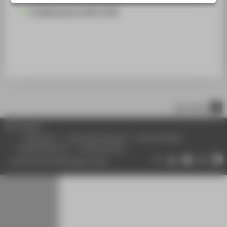
E-Klausuren in WH C 350
nach oben
© HTW Berlin
Impressum
Datenschutzhinweise
Barrierefreiheit
Gebärdensprache
Leichte Sprache
Datenschutzeinstellungen ändern