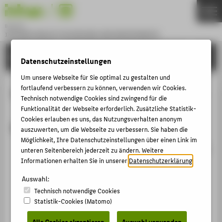
Bachelor
INTERNATIONALER STUDIENGANG MEDIENINFORMATIK
Menu
STUDIUM
THEMEN
Datenschutzeinstellungen
STUDIUM
Um unsere Webseite für Sie optimal zu gestalten und
fortlaufend verbessern zu können, verwenden wir Cookies.
Showtime Wintersemester 2014/15
BEWERBUNG
Technisch notwendige Cookies sind zwingend für die
Funktionalität der Webseite erforderlich. Zusätzliche Statistik-
PERSONEN
Cookies erlauben es uns, das Nutzungsverhalten anonym
Bachelor
SHOWTIME
auszuwerten, um die Webseite zu verbessern. Sie haben die
Möglichkeit, Ihre Datenschutzeinstellungen über einen Link im
Conflict and Social Justice in the Electronics Supply
unteren Seitenbereich jederzeit zu ändern. Weitere
ZENTRALE SEITEN
Chain
Informationen erhalten Sie in unserer
Datenschutzerklärung
.
PORTALE
Revamped ImageSorte
r
Auswahl:
BERATUNG & SERVICE
Technisch notwendige Cookies
White Cap – Whiteboard Capturing Application
Statistik-Cookies (Matomo)
ZENTRALEINRICHTUNGEN
Enhancing CitePlag – a Web-based Plagiarism
Alle Cookies akzeptieren
Auswahl verwenden